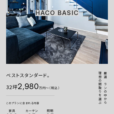
HACO BASIC
理想の間取りを選ぶ
厳選プランの中から
ベストスタンダード。
2,980
32坪
万円〜（税込）
このプランに含まれる内容
家具
カーテン
照明