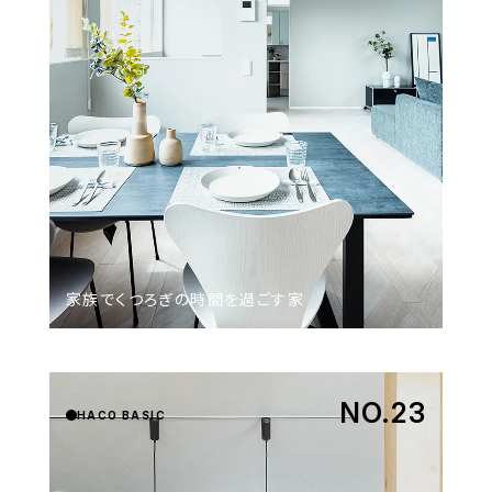
家族で​くつろぎの​時間を​過ごす家
NO.23
HACO BASIC