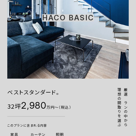
HACO BASIC
理想の間取りを選ぶ
厳選プランの中から
ベストスタンダード。
2,980
32坪
万円〜（税込）
このプランに含まれる内容
家具
カーテン
照明