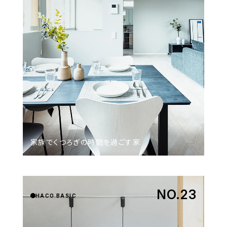
家族で​くつろぎの​時間を​過ごす家
NO.23
HACO BASIC