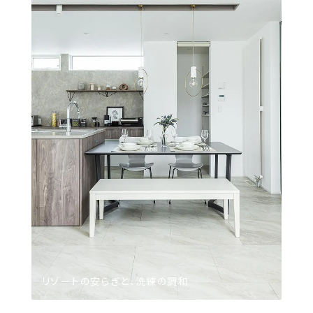
リゾートの​安らぎと、​洗練の​調和